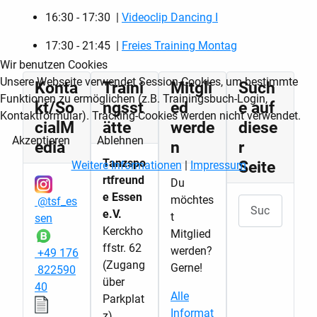
16:30 - 17:30 |
Videoclip Dancing I
17:30 - 21:45 |
Freies Training Montag
Wir benutzen Cookies
Unsere Webseite verwendet Session-Cookies, um bestimmte
Konta
Traini
Mitgli
Such
Funktionen zu ermöglichen (z.B. Trainingsbuch-Login,
kt/So
ngsst
ed
e auf
Kontaktformular). Tracking-Cookies werden nicht verwendet.
cialM
ätte
werde
diese
Akzeptieren
Ablehnen
edia
n
r
Tanzspo
Seite
Weitere Informationen
|
Impressum
rtfreund
Du
e Essen
möchtes
@tsf_es
Suchen
e.V.
t
sen
Kerckho
Mitglied
ffstr. 62
werden?
+49 176
(Zugang
Gerne!
822590
über
40
Alle
Parkplat
Informat
z)