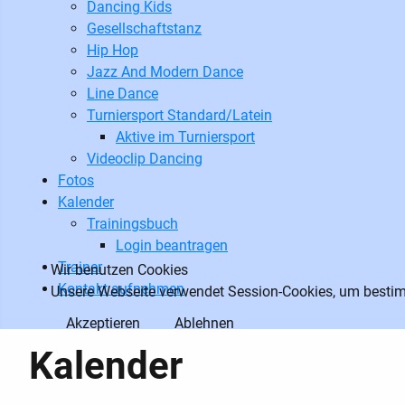
Dancing Kids
Gesellschaftstanz
Hip Hop
Jazz And Modern Dance
Line Dance
Turniersport Standard/Latein
Aktive im Turniersport
Videoclip Dancing
Fotos
Kalender
Trainingsbuch
Login beantragen
Trainer
Wir benutzen Cookies
Kontakt aufnehmen
Unsere Webseite verwendet Session-Cookies, um bestimm
Akzeptieren
Ablehnen
Kalender